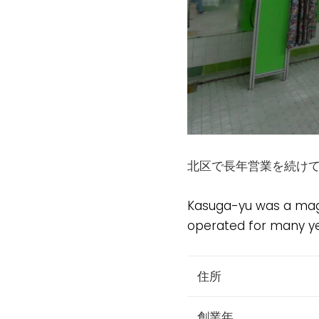
北区で長年営業を続け
Kasuga-yu was a magn
operated for many yea
住所
創業年