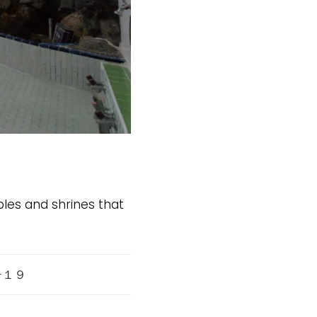
les and shrines that
−１９