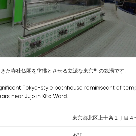
てきた寺社仏閣を彷彿とさせる立派な東京型の銭湯です。
ificent Tokyo-style bathhouse reminiscent of temp
rs near Jujo in Kita Ward.
東京都北区上十条１丁目４
不詳