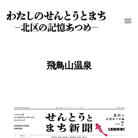
Toggle
menu
わ
た
し
飛鳥山温泉
の
せ
ん
と
う
と
ま
ち