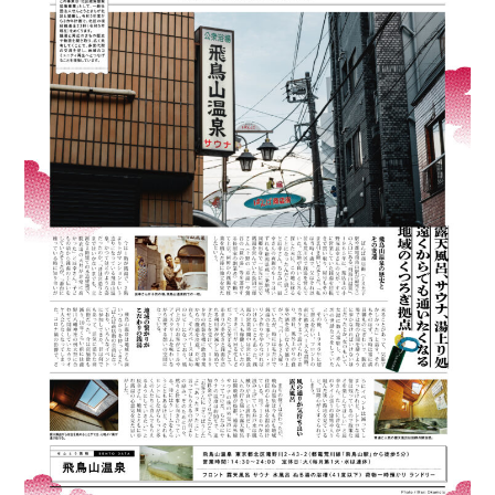
——
北
区
の
記
憶
あ
つ
め
——